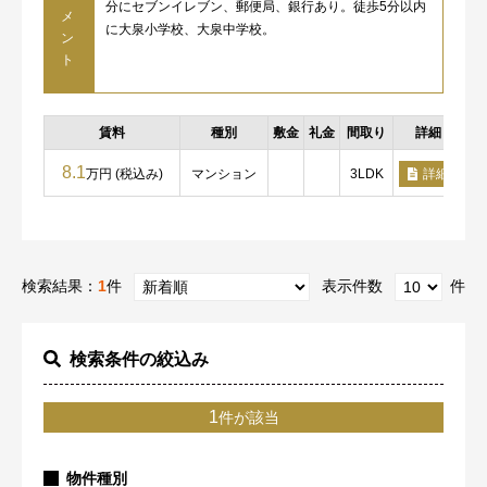
分にセブンイレブン、郵便局、銀行あり。徒歩5分以内
メ
に大泉小学校、大泉中学校。
ン
ト
賃料
種別
敷金
礼金
間取り
詳細
8.1
万円 (税込み)
マンション
3LDK
詳細
検索結果：
1
件
表示件数
件
検索条件の絞込み
1
件が該当
物件種別