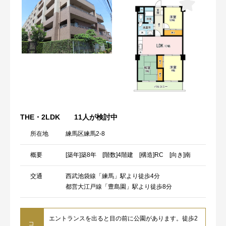
THE・2LDK
11人が検討中
所在地
練馬区練馬2-8
概要
[築年]築8年 [階数]4階建 [構造]RC [向き]南
交通
西武池袋線「練馬」駅より徒歩4分
都営大江戸線「豊島園」駅より徒歩8分
エントランスを出ると目の前に公園があります。徒歩2
コ