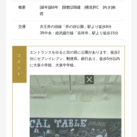
概要
[築年]築8年 [階数]2階建 [構造]RC [向き]南
西
交通
京王井の頭線「井の頭公園」駅より徒歩8分
JR中央・総武緩行線「吉祥寺」駅より徒歩15分
エントランスを出ると目の前に公園があります。徒歩2
コ
分にセブンイレブン、郵便局、銀行あり。徒歩5分以内
メ
に大泉小学校、大泉中学校。
ン
ト