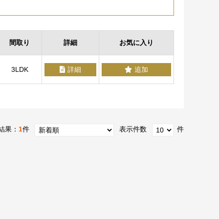
間取り
詳細
お気に入り
3LDK
詳細
追加
結果：
1
件
表示件数
件