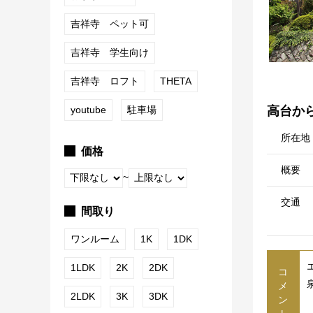
吉祥寺 ペット可
吉祥寺 学生向け
吉祥寺 ロフト
THETA
youtube
駐車場
高台か
所在地
価格
概要
~
交通
間取り
ワンルーム
1K
1DK
1LDK
2K
2DK
コ
メ
2LDK
3K
3DK
ン