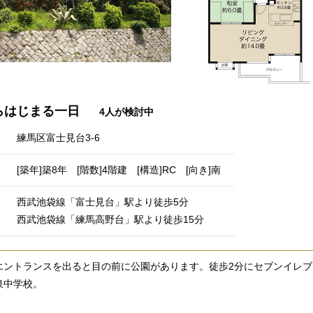
らはじまる一日
4人が検討中
練馬区富士見台3-6
[築年]築8年 [階数]4階建 [構造]RC [向き]南
西武池袋線「富士見台」駅より徒歩5分
西武池袋線「練馬高野台」駅より徒歩15分
エントランスを出ると目の前に公園があります。徒歩2分にセブンイレブ
泉中学校。