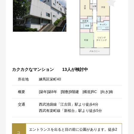
カクカクなマンション
13人が検討中
所在地
練馬区栄町40
概要
[築年]築8年 [階数]9階建 [構造]RC [向き]南
交通
西武池袋線「江古田」駅より徒歩4分
西武有楽町線「新桜台」駅より徒歩5分
エントランスを出ると目の前に公園があります。徒歩2
コ