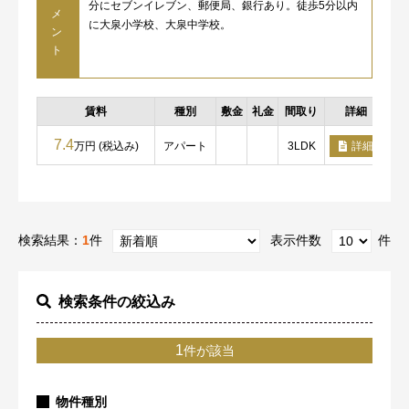
分にセブンイレブン、郵便局、銀行あり。徒歩5分以内
メ
に大泉小学校、大泉中学校。
ン
ト
賃料
種別
敷金
礼金
間取り
詳細
7.4
万円 (税込み)
アパート
3LDK
詳細
検索結果：
1
件
表示件数
件
検索条件の絞込み
1
件が該当
物件種別